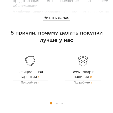
предотвращая его смещение во время
обслуживания.
Удобство использования:
Специально разработан
для двигателей 2.8 TDI, что упрощает процесс
Читать далее
ремонта.
Долговечность:
Изготовлен из высококачественных
5 причин, почему делать покупки
материалов, что гарантирует долгий срок службы
инструмента.
лучше у нас
Официальная
Весь товар в
гарантия
»
наличии
»
Подробнее
Подробнее