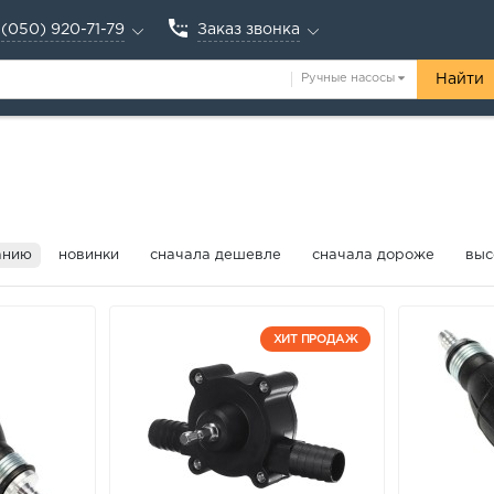
(050) 920-71-79
Заказ звонка
Ручные насосы
Найти
анию
новинки
сначала дешевле
сначала дороже
выс
ХИТ ПРОДАЖ