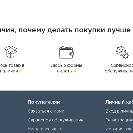
ичин, почему делать покупки лучше 
есь товар в
Любые формы
Сервисно
наличии
»
оплаты
»
обслуживан
Покупателям
Личный ка
Связаться с нами
Вход в личн
Сервисное обслуживание
Регистрация
Наша рассылка
История зак