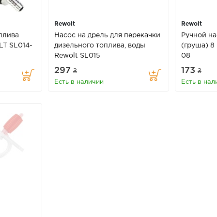
Rewolt
Rewolt
плива
Насос на дрель для перекачки
Ручной на
LT SL014-
дизельного топлива, воды
(груша) 8
Rewolt SL015
08
297
173
₴
₴
Есть в наличии
Есть в нал