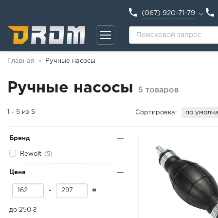
(067) 920-71-79
Главная
Ручные насосы
>
Ручные насосы
5 товаров
1 - 5 из 5
Сортировка:
по умолч
Бренд
Rewolt
(5)
Цена
-
₴
до 250 ₴