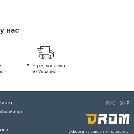
у нас
е
Быстрая доставка
ие
»
по Украине
»
бинет
РУС
УКР
ый кабинет
азов
Оформить заказ по телефону: