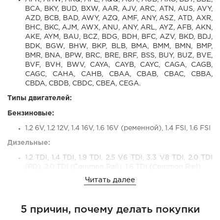
BCA, BKY, BUD, BXW, AAR, AJV, ARC, ATN, AUS, AVY,
AZD, BCB, BAD, AWY, AZQ, AMF, ANY, ASZ, ATD, AXR,
BHC, BKC, AJM, AWX, ANU, ANY, ARL, AYZ, AFB, AKN,
AKE, AYM, BAU, BCZ, BDG, BDH, BFC, AZV, BKD, BDJ,
BDK, BGW, BHW, BKP, BLB, BMA, BMM, BMN, BMP,
BMR, BNA, BPW, BRC, BRE, BRF, BSS, BUY, BUZ, BVE,
BVF, BVH, BWV, CAYA, CAYB, CAYC, CAGA, CAGB,
CAGC, CAHA, CAHB, CBAA, CBAB, CBAC, CBBA,
CBDA, CBDB, CBDC, CBEA, CEGA.
Типы двигателей:
Бензиновые:
1.2 6V, 1.2 12V, 1.4 16V, 1.6 16V (ременной), 1.4 FSI, 1.6 FSI
Дизельные:
1.2 TDI, 1.4 TDI, 1.9 TDI, 2.5 V6 TDI, 3.3 V8 TDI, 2.0 TDI
(PD), 2.0 TDI (Common Rail), 1.6 TDI (Common Rail)
Читать далее
Модели автомобилей:
VW:
Polo, Golf, Golf Plus, Touran
5 причин, почему делать покупки
Audi:
A3