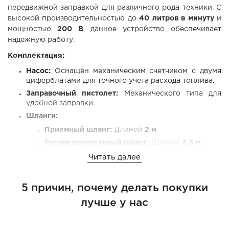
передвижной заправкой для различного рода техники. С
высокой производительностью до
40 литров в минуту
и
мощностью
200 В
, данное устройство обеспечивает
надежную работу.
Комплектация:
Насос:
Оснащён механическим счетчиком с двумя
циферблатами для точного учета расхода топлива.
Заправочный пистолет:
Механического типа для
удобной заправки.
Шланги:
Приемный шланг:
Длиной
2 м
.
Распределительный шланг:
Длиной
3,5 м
.
Фильтр грубой очистки:
Защищает насос от
Читать далее
загрязнений и частиц.
Короб:
Из прочного металла, объединяющий все
5 причин, почему делать покупки
компоненты системы.
Соединительные компоненты:
Для надежного
лучше у нас
монтажа.
Технические характеристики: