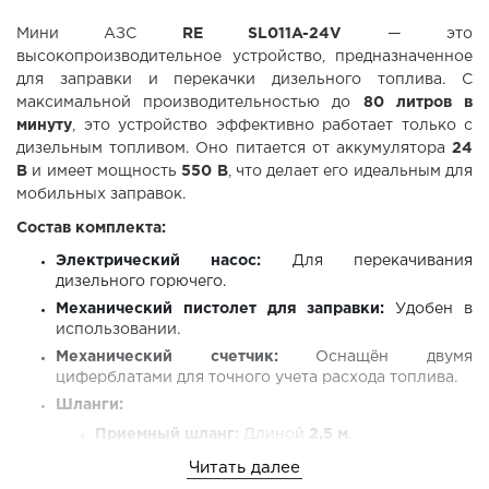
Мини АЗС
RE SL011A-24V
— это
высокопроизводительное устройство, предназначенное
для заправки и перекачки дизельного топлива. С
максимальной производительностью до
80 литров в
минуту
, это устройство эффективно работает только с
дизельным топливом. Оно питается от аккумулятора
24
В
и имеет мощность
550 В
, что делает его идеальным для
мобильных заправок.
Состав комплекта:
Электрический насос:
Для перекачивания
дизельного горючего.
Механический пистолет для заправки:
Удобен в
использовании.
Механический счетчик:
Оснащён двумя
циферблатами для точного учета расхода топлива.
Шланги:
Приемный шланг:
Длиной
2,5 м
.
Распределительный шланг:
Длиной
3,5 м
.
Читать далее