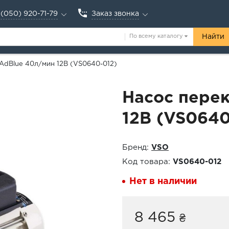
(050) 920-71-79
Заказ звонка
По всему каталогу
Найти
AdBlue 40л/мин 12В (VS0640-012)
Насос пере
12В (VS0640
Бренд:
VSO
Код товара:
VS0640-012
Нет в наличии
8 465
₴