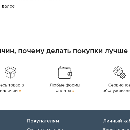
месяцев гарантии
на насос.
 далее
ичин, почему делать покупки лучше 
есь товар в
Любые формы
Сервисно
наличии
»
оплаты
»
обслуживан
Покупателям
Личный ка