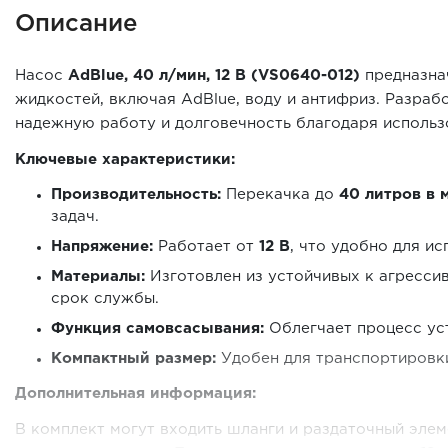
Описание
Насос
AdBlue, 40 л/мин, 12 В (VS0640-012)
предназна
жидкостей, включая AdBlue, воду и антифриз. Разраб
надежную работу и долговечность благодаря использ
Ключевые характеристики:
Производительность:
Перекачка до
40 литров в 
задач.
Напряжение:
Работает от
12 В
, что удобно для и
Материалы:
Изготовлен из устойчивых к агресси
срок службы.
Функция самовсасывания:
Облегчает процесс уст
Компактный размер:
Удобен для транспортировки
Дополнительная информация:
В комплект могут входить шланги и раздаточный элем