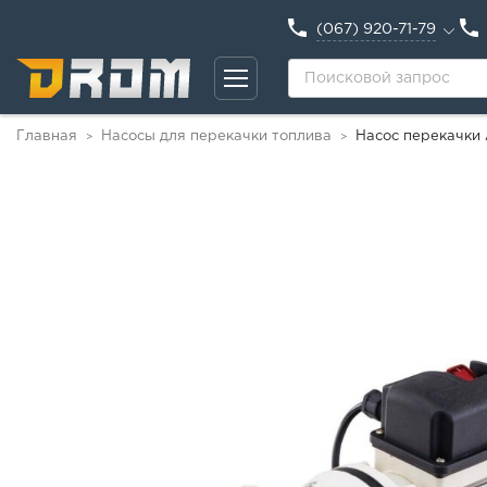
(067) 920-71-79
Главная
Насосы для перекачки топлива
Насос перекачки 
>
>