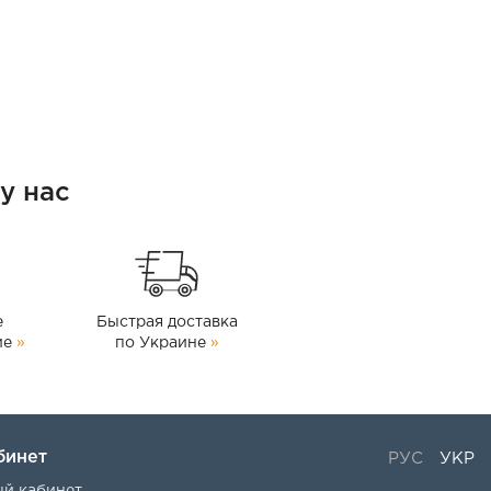
у нас
е
Быстрая доставка
ие
»
по Украине
»
бинет
РУС
УКР