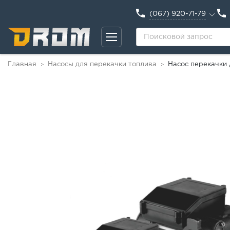
(067) 920-71-79
Главная
Насосы для перекачки топлива
Насос перекачки
>
>