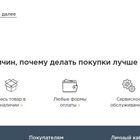
ать насос в различных условиях.
 далее
ока достигает
60 л/мин
.
от пыли и воды.
ва и может быть использован в различных областях,
ичин, почему делать покупки лучше 
троение, обеспечивая надежность и высокую
есь товар в
Любые формы
Сервисно
наличии
»
оплаты
»
обслуживан
Покупателям
Личный ка