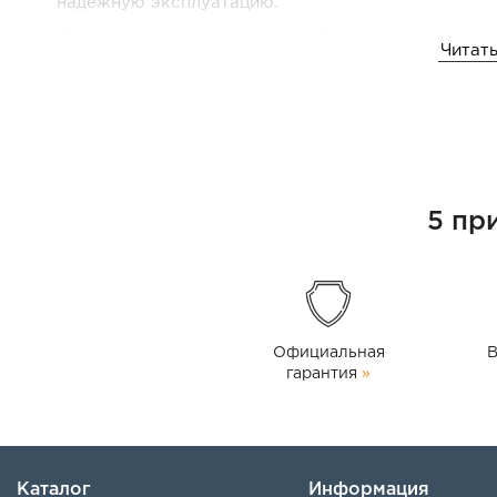
надежную эксплуатацию.
Самовсасывающая функция:
Позволяет использов
Читать
Производительность:
Максимальная скорость пот
Подключение:
Вход/выход
1” BSP
.
Максимальное давление:
1,7 бар
.
Степень защиты:
IP 55
, что обеспечивает защиту 
Этот насос подходит для перекачки дизельного топли
5 пр
включая автомобилестроение, энергетику и машинос
производительность в эксплуатации.
Официальная
В
гарантия
»
Каталог
Информация