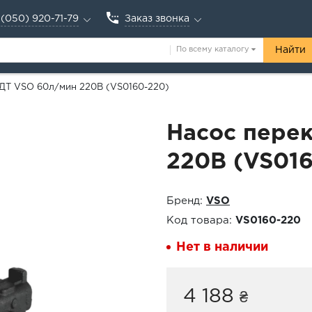
(050) 920-71-79
Заказ звонка
По всему каталогу
Найти
 ДТ VSO 60л/мин 220В (VS0160-220)
Насос пере
220В (VS01
Бренд:
VSO
Код товара:
VS0160-220
Нет в наличии
4 188
₴