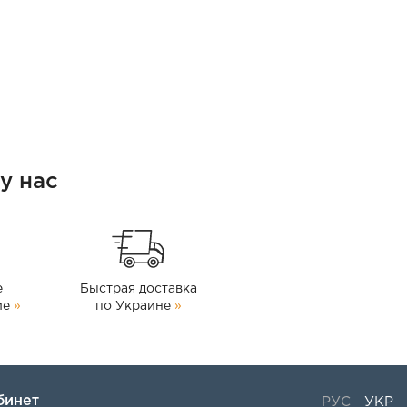
у нас
е
Быстрая доставка
ие
»
по Украине
»
бинет
РУС
УКР