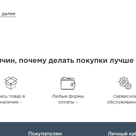
 далее
я долговечности.
я эффективности и срока службы.
и дизельного топлива, биодизеля и керосина. Не
голем и водой. Он широко используется в
ичин, почему делать покупки лучше 
ве и машиностроении, а также при заполнении и
оплива.
есь товар в
Любые формы
Сервисно
наличии
»
оплаты
»
обслуживан
Покупателям
Личный ка