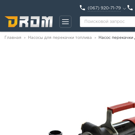
(067) 920-71-79
Главная
Насосы для перекачки топлива
Насос перекачки
>
>