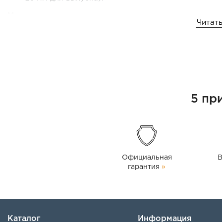
Материалы и конструкция:
Читать
Крыльчатка:
Изготовлена из чугуна для повышени
Электродвигатель:
Медная обмотка для повышени
Применение:
Этот насос предназначен исключительно для перекачк
подходит для использования с бензином, газом, алко
5 пр
транспортных средствах, лодках, в сельском хозяйст
опорожнении резервуаров для хранения дизельного т
Вес:
19 кг.
Официальная
В
гарантия
»
Каталог
Информация