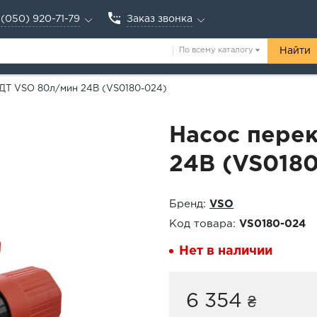
(050) 920-71-79
Заказ звонка
По всему каталогу
Найти
 ДТ VSO 80л/мин 24В (VS0180-024)
Насос пере
24В (VS0180
Бренд:
VSO
Код товара:
VS0180-024
Нет в наличии
6 354
₴