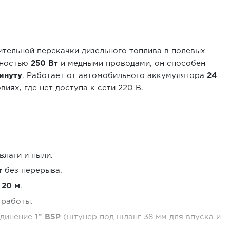
тельной перекачки дизельного топлива в полевых
щностью
250 Вт
и медными проводами, он способен
инуту
. Работает от автомобильного аккумулятора
24
виях, где нет доступа к сети 220 В.
влаги и пыли.
т
без перерыва.
т
20 м
.
 работы.
единение
1" BSP
(штуцер под шланг 38 мм для впуска и