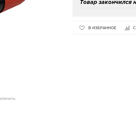
Товар закончился н
В ИЗБРАННОЕ
С
величить