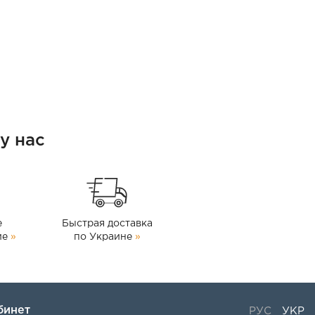
у нас
е
Быстрая доставка
ие
»
по Украине
»
бинет
РУС
УКР