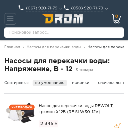
(067) 920-71-79
(050) 920-71-79
0
Главная
Насосы для перекачки воды
Насосы для перекачк
>
>
Насосы для перекачки воды:
Напряжение, В - 12
3 товара
по умолчанию
новинки
сначала деше
Сортировка:
Насос для перекачки воды REWOLT,
ХИТ ПРОДАЖ
трюмный 12В (RE SLW30-12V)
2 345
₴