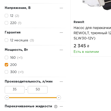
Напряжение, В
12
(2)
Rewolt
220
(1)
Насос для перекачк
Гарантия
REWOLT, трюмный 12
SLW30-12V)
12 месяцев
(3)
2 345
₴
Мощность, Вт
Есть в наличии
160
(+1)
200
300
(+1)
Производительность, л/мин
-
Перекачиваемые жидкости