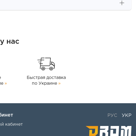
у нас
е
Быстрая доставка
ие
»
по Украине
»
бинет
РУС
УКР
ый кабинет