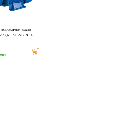
 перекачки воды
2В (RE SLWQB60-
ичии